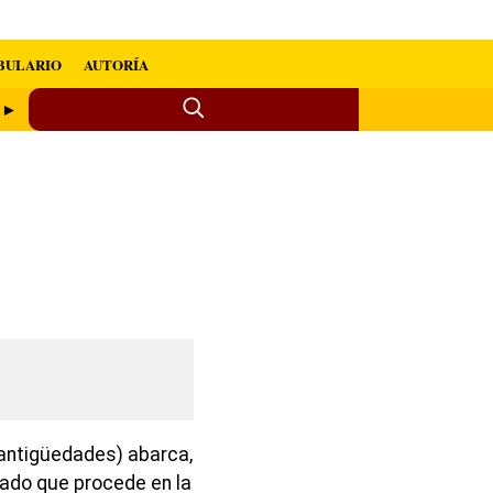
BULARIO
AUTORÍA
o ►
 antigüedades) abarca,
iado que procede en la