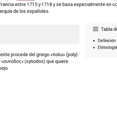
Francia entre 1715 y 1718 y se basa especialmente en co
arquía de los españoles.
Tabla d
Definición
Etimologí
nte procede del griego «πολυ» (poly)
 «συνοδος» (synodos) que quiere
ejo.