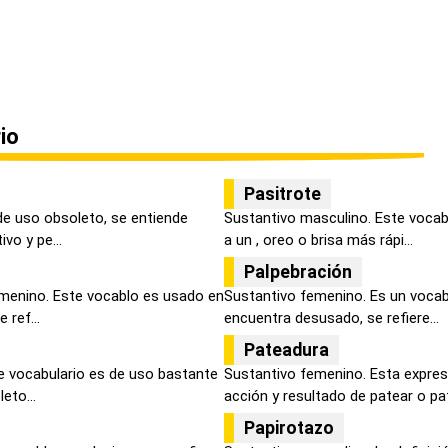
io
Pasitrote
de uso obsoleto, se entiende
Sustantivo masculino. Este vocabl
vo y pe...
a un , oreo o brisa más rápi...
Palpebración
menino. Este vocablo es usado en
Sustantivo femenino. Es un vocabu
 ref...
encuentra desusado, se refiere...
Pateadura
e vocabulario es de uso bastante
Sustantivo femenino. Esta expres
eto...
acción y resultado de patear o pat
Papirotazo