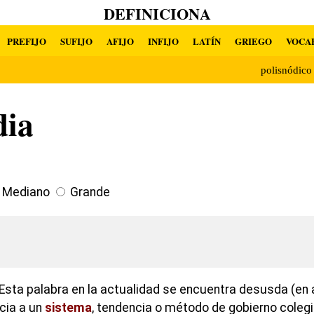
DEFINICIONA
PREFIJO
SUFIJO
AFIJO
INFIJO
LATÍN
GRIEGO
VOCA
polisnódic
dia
Mediano
Grande
Esta palabra en la actualidad se encuentra desusda (en
cia a un
sistema
, tendencia o método de gobierno coleg