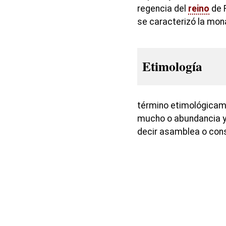
regencia del
reino
de 
se caracterizó la mon
Etimología
término etimológicame
mucho o abundancia y
decir asamblea o cons