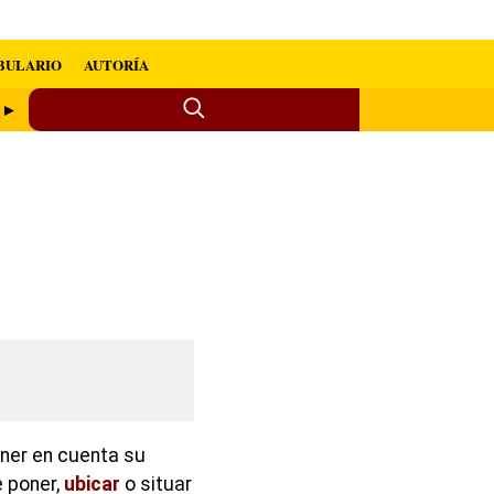
BULARIO
AUTORÍA
r ►
ener en cuenta su
e poner,
ubicar
o situar