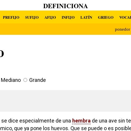
DEFINICIONA
PREFIJO
SUFIJO
AFIJO
INFIJO
LATÍN
GRIEGO
VOCA
ponedo
o
Mediano
Grande
o se dice especialmente de una
hembra
de una ave sin t
mico, que ya pone los huevos. Que se puede o es posibl