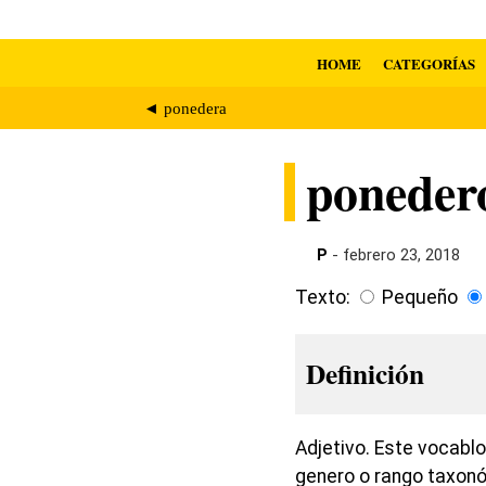
HOME
CATEGORÍAS
◄ ponedera
poneder
P
- febrero 23, 2018
Texto:
Pequeño
Definición
Adjetivo. Este vocabl
genero o rango taxonó