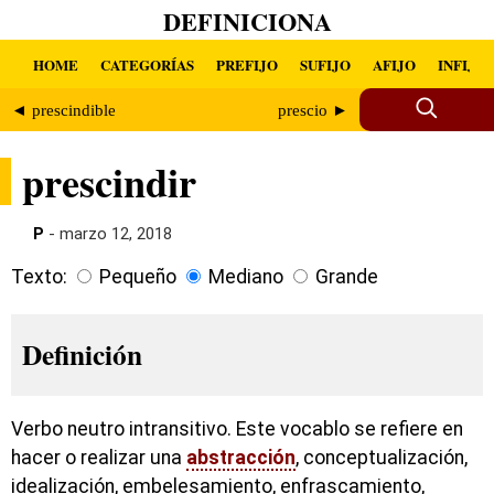
DEFINICIONA
HOME
CATEGORÍAS
PREFIJO
SUFIJO
AFIJO
INFIJO
◄ prescindible
prescio ►
prescindir
P
- marzo 12, 2018
Texto:
Pequeño
Mediano
Grande
Definición
Verbo neutro intransitivo. Este vocablo se refiere en
hacer o realizar una
abstracción
, conceptualización,
idealización, embelesamiento, enfrascamiento,