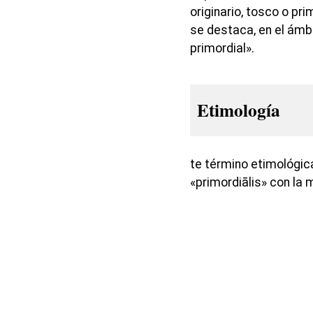
originario, tosco o pr
se destaca, en el ámb
primordial».
Etimología
te término etimológic
«primordiālis» con la