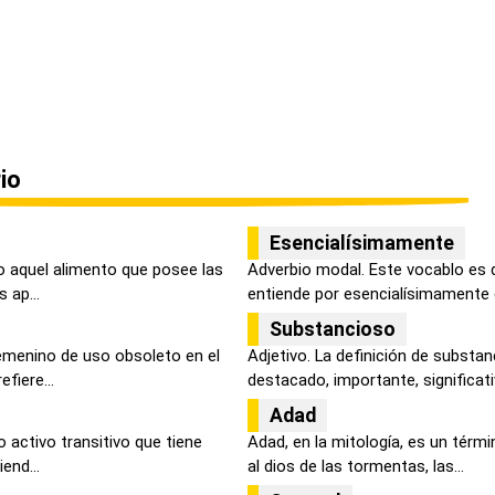
io
Esencialísimamente
do aquel alimento que posee las
Adverbio modal. Este vocablo es 
 ap...
entiende por esencialísimamente 
Substancioso
emenino de uso obsoleto en el
Adjetivo. La definición de substan
fiere...
destacado, importante, significativ
Adad
bo activo transitivo que tiene
Adad, en la mitología, es un térm
end...
al dios de las tormentas, las...