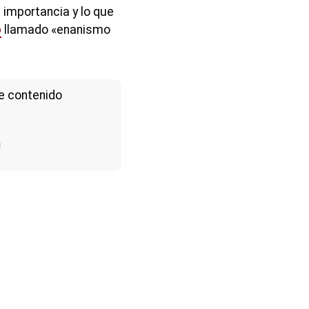
 importancia y lo que
o
llamado «enanismo
e contenido
a