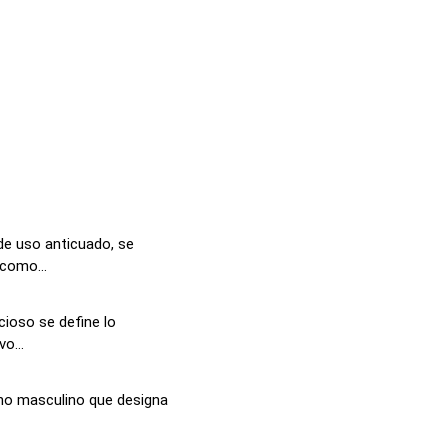
de uso anticuado, se
como...
cioso se define lo
o...
ino masculino que designa