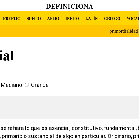
DEFINICIONA
PREFIJO
SUFIJO
AFIJO
INFIJO
LATÍN
GRIEGO
VOCA
primordialida
ial
Mediano
Grande
 se refiere lo que es esencial, constitutivo, fundamental,
primario o sustancial de algo en particular. Originario, pr