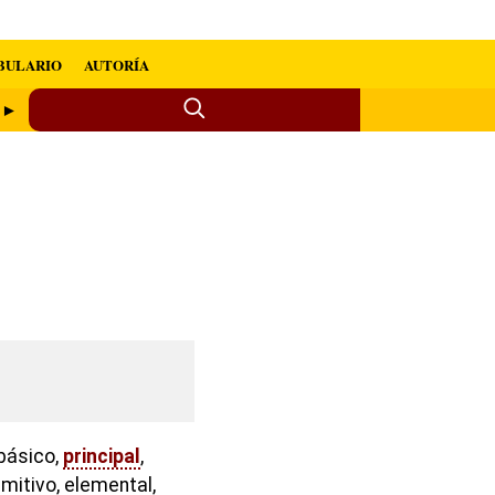
BULARIO
AUTORÍA
d ►
 básico,
principal
,
imitivo, elemental,