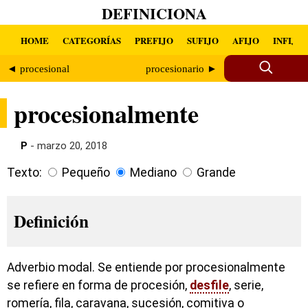
DEFINICIONA
HOME
CATEGORÍAS
PREFIJO
SUFIJO
AFIJO
INFIJO
◄ procesional
procesionario ►
procesionalmente
P
- marzo 20, 2018
Texto:
Pequeño
Mediano
Grande
Definición
Adverbio modal. Se entiende por procesionalmente
se refiere en forma de procesión,
desfile
, serie,
romería, fila, caravana, sucesión, comitiva o