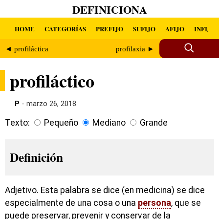
DEFINICIONA
HOME
CATEGORÍAS
PREFIJO
SUFIJO
AFIJO
INFIJO
◄ profiláctica
profilaxia ►
profiláctico
P
- marzo 26, 2018
Texto:
Pequeño
Mediano
Grande
Definición
Adjetivo. Esta palabra se dice (en medicina) se dice
especialmente de una cosa o una
persona
, que se
puede preservar, prevenir y conservar de la