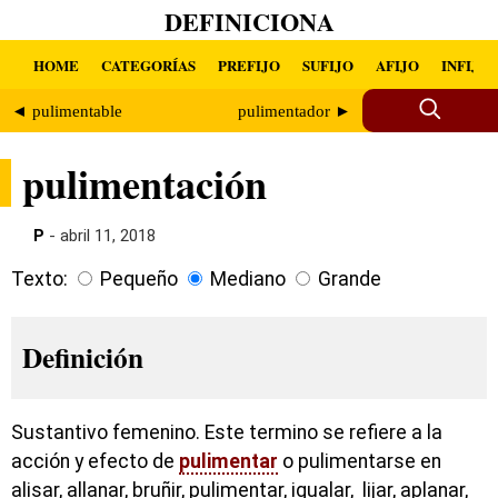
DEFINICIONA
HOME
CATEGORÍAS
PREFIJO
SUFIJO
AFIJO
INFIJO
◄ pulimentable
pulimentador ►
pulimentación
P
- abril 11, 2018
Texto:
Pequeño
Mediano
Grande
Definición
Sustantivo femenino. Este termino se refiere a la
acción y efecto de
pulimentar
o pulimentarse en
alisar, allanar, bruñir, pulimentar, igualar, lijar, aplanar,