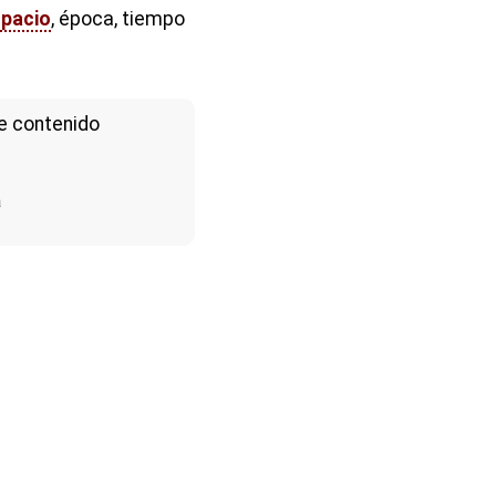
pacio
, época, tiempo
e contenido
a