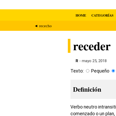
HOME
CATEGORÍAS
◄ rececho
receder
R
- mayo 25, 2018
Texto:
Pequeño
Definición
Verbo neutro intransit
comenzado o un plan, 