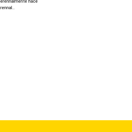
 perennalmente hace
ennal...