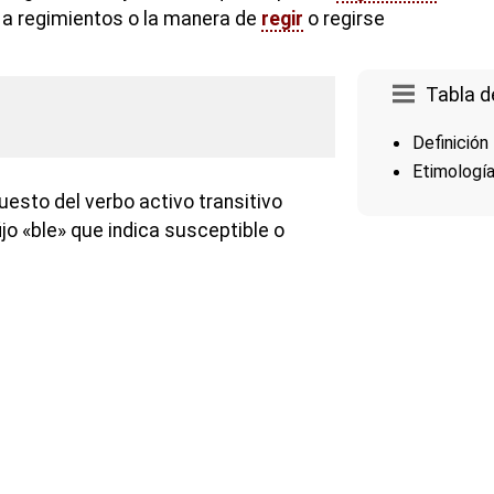
 a regimientos o la manera de
regir
o regirse
Tabla d
Definición
Etimologí
esto del verbo activo transitivo
ijo «ble» que indica susceptible o