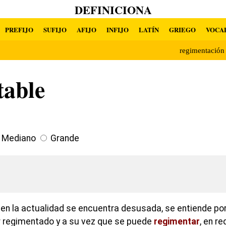
DEFINICIONA
PREFIJO
SUFIJO
AFIJO
INFIJO
LATÍN
GRIEGO
VOCA
regimentació
table
Mediano
Grande
 en la actualidad se encuentra desusada, se entiende por
r regimentado y a su vez que se puede
regimentar
, en re