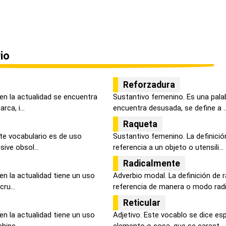
io
Reforzadura
 en la actualidad se encuentra
Sustantivo femenino. Es una palab
ca, i...
encuentra desusada, se define a ..
Raqueta
ste vocabulario es de uso
Sustantivo femenino. La definici
sive obsol...
referencia a un objeto o utensili...
Radicalmente
en la actualidad tiene un uso
Adverbio modal. La definición de 
cru...
referencia de manera o modo radica
Reticular
en la actualidad tiene un uso
Adjetivo. Este vocablo se dice es
hinc...
elemento o cosa, que se caract...