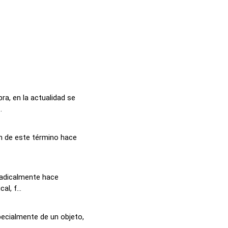
ra, en la actualidad se
.
ón de este término hace
radicalmente hace
l, f...
pecialmente de un objeto,