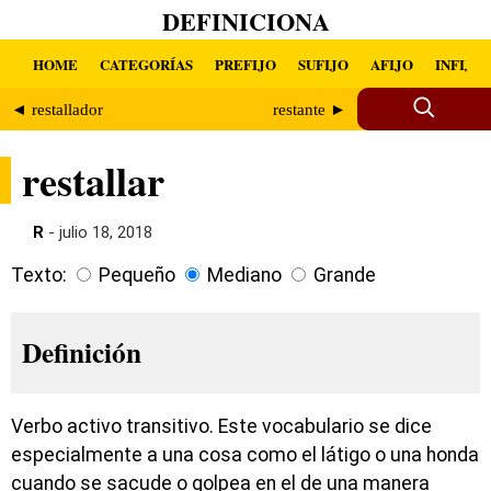
DEFINICIONA
HOME
CATEGORÍAS
PREFIJO
SUFIJO
AFIJO
INFIJO
◄ restallador
restante ►
restallar
R
- julio 18, 2018
Texto:
Pequeño
Mediano
Grande
Definición
Verbo activo transitivo. Este vocabulario se dice
especialmente a una cosa como el látigo o una honda
cuando se sacude o golpea en el de una manera