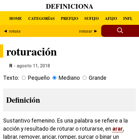
DEFINICIONA
HOME
CATEGORÍAS
PREFIJO
SUFIJO
AFIJO
INFIJO
◄ rotura
roturar ►
roturación
R
- agosto 11, 2018
Texto:
Pequeño
Mediano
Grande
Definición
Sustantivo femenino. Es una palabra se refiere a la
acción y resultado de roturar o roturarse, en
arar
,
labrar, remover, aricar, romper, surcar o binar un