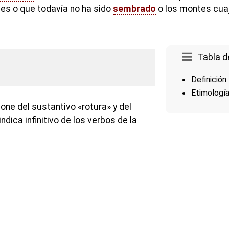
ales o que todavía no ha sido
sembrado
o los montes cuaj
Tabla d
Definición
Etimologí
ne del sustantivo «rotura» y del
indica infinitivo de los verbos de la