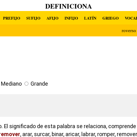
DEFINICIONA
PREFIJO
SUFIJO
AFIJO
INFIJO
LATÍN
GRIEGO
VOCA
rovers
Mediano
Grande
o. El significado de esta palabra se relaciona, comprende
remover
, arar, surcar, binar, aricar, labrar, romper, remov