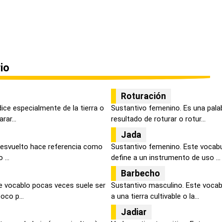
io
Roturación
dice especialmente de la tierra o
Sustantivo femenino. Es una palabr
rar...
resultado de roturar o rotur...
Jada
 desvuelto hace referencia como
Sustantivo femenino. Este vocabul
 ...
define a un instrumento de uso ...
Barbecho
e vocablo pocas veces suele ser
Sustantivo masculino. Este vocabl
oco p...
a una tierra cultivable o la...
Jadiar