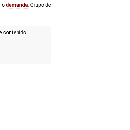
n o
demanda
. Grupo de
e contenido
a