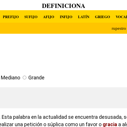
DEFINICIONA
PREFIJO
SUFIJO
AFIJO
INFIJO
LATÍN
GRIEGO
VOCA
rupestr
Mediano
Grande
 Esta palabra en la actualidad se encuentra desusada, se
ealizar una petición o súplica como un favor o
gracia
a al