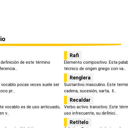
io
Rafi
 definición de este término
Elemento compositivo. Esta palabr
erencia...
técnico de origen griego con va...
Renglera
 vocablo pocas veces suele ser
Sustantivo masculino. Este termin
oco pr...
cadena, sucesión, sarta, lí...
Recaldar
ste vocablo es de uso anticuado,
Verbo activo transitivo. Este térm
n v...
uso infrecuente, su definici...
Retítelo