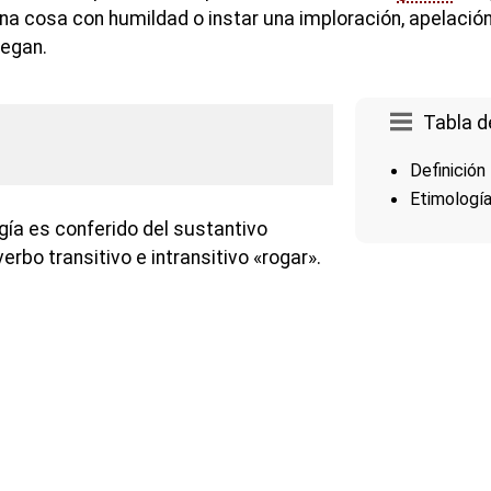
una cosa con humildad o instar una imploración, apelació
uegan.
Tabla d
Definición
Etimologí
gía es conferido del sustantivo
verbo transitivo e intransitivo «rogar».