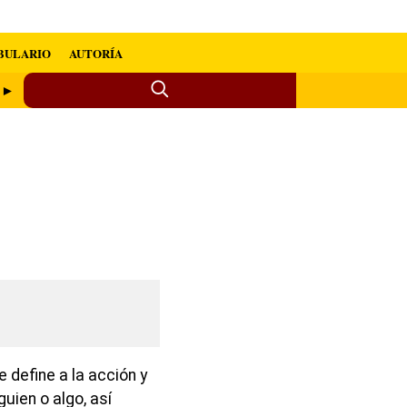
BULARIO
AUTORÍA
o ►
 define a la acción y
guien o algo, así