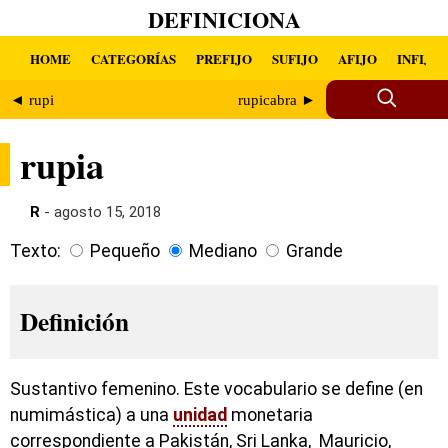
DEFINICIONA
HOME
CATEGORÍAS
PREFIJO
SUFIJO
AFIJO
INFIJO
◄ rupi
rupicabra ►
rupia
R
- agosto 15, 2018
Texto:
Pequeño
Mediano
Grande
Definición
Sustantivo femenino. Este vocabulario se define (en
numimástica) a una
unidad
monetaria
correspondiente a Pakistán, Sri Lanka, Mauricio,