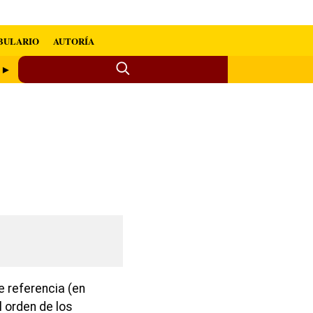
BULARIO
AUTORÍA
e ►
e referencia (en
 orden de los