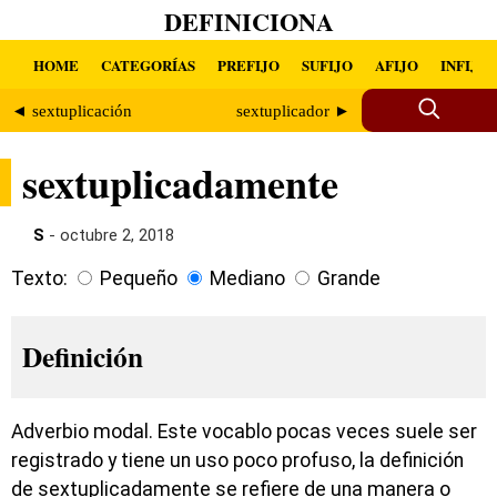
DEFINICIONA
HOME
CATEGORÍAS
PREFIJO
SUFIJO
AFIJO
INFIJO
◄ sextuplicación
sextuplicador ►
sextuplicadamente
S
- octubre 2, 2018
Texto:
Pequeño
Mediano
Grande
Definición
Adverbio modal. Este vocablo pocas veces suele ser
registrado y tiene un uso poco profuso, la definición
de sextuplicadamente se refiere de una manera o