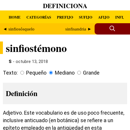
DEFINICIONA
HOME
CATEGORÍAS
PREFIJO
SUFIJO
AFIJO
INFIJO
◄ sinfiosósquelo
sinfisandria ►
sinfiostémono
S
- octubre 13, 2018
Texto:
Pequeño
Mediano
Grande
Definición
Adjetivo. Este vocabulario es de uso poco frecuente,
inclusive anticuado (en botánica) se refiere a un
epíteto empleado en la antigüedad en esta