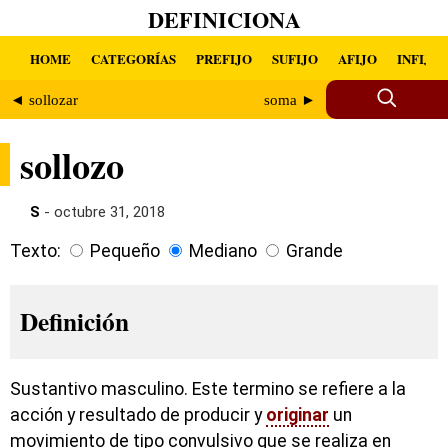
DEFINICIONA
HOME
CATEGORÍAS
PREFIJO
SUFIJO
AFIJO
INFIJO
◄ sollozar
soma ►
sollozo
S
- octubre 31, 2018
Texto:
Pequeño
Mediano
Grande
Definición
Sustantivo masculino. Este termino se refiere a la
acción y resultado de producir y
originar
un
movimiento de tipo convulsivo que se realiza en