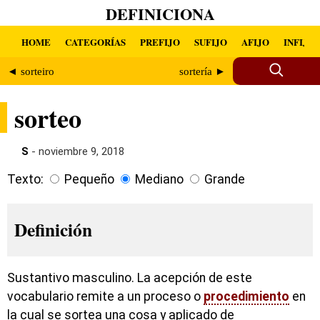
DEFINICIONA
HOME
CATEGORÍAS
PREFIJO
SUFIJO
AFIJO
INFIJO
◄ sorteiro
sortería ►
sorteo
S
- noviembre 9, 2018
Texto:
Pequeño
Mediano
Grande
Definición
Sustantivo masculino. La acepción de este
vocabulario remite a un proceso o
procedimiento
en
la cual se sortea una cosa y aplicado de