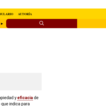
BULARIO
AUTORÍA
o ►
ropiedad y
eficacia
de
 que indica para