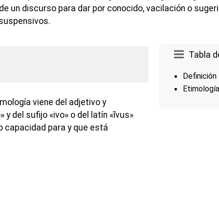
n de un discurso para dar por conocido, vacilación o suger
suspensivos.
Tabla d
Definición
Etimologí
mología viene del adjetivo y
 del sufijo «ivo» o del latín «īvus»
 o capacidad para y que está