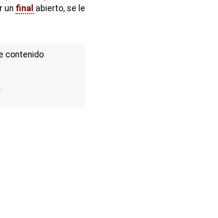
ir un
final
abierto, se le
e contenido
a