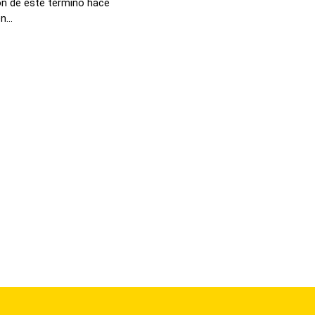
ón de este término hace
...