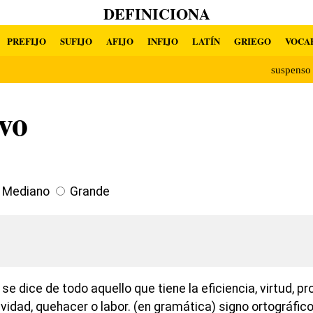
DEFINICIONA
PREFIJO
SUFIJO
AFIJO
INFIJO
LATÍN
GRIEGO
VOCA
suspens
vo
Mediano
Grande
 se dice de todo aquello que tiene la eficiencia, virtud, p
idad, quehacer o labor. (en gramática) signo ortográfico