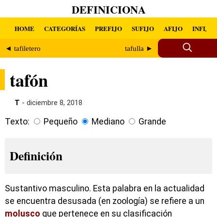
DEFINICIONA
HOME
CATEGORÍAS
PREFIJO
SUFIJO
AFIJO
INFIJO
◄ tafiletero
tafulla ►
tafón
T
- diciembre 8, 2018
Texto:
Pequeño
Mediano
Grande
Definición
Sustantivo masculino. Esta palabra en la actualidad
se encuentra desusada (en zoología) se refiere a un
molusco
que pertenece en su clasificación