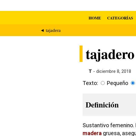
HOME
CATEGORÍAS
◄ tajadera
tajadero
T
- diciembre 8, 2018
Texto:
Pequeño
Definición
Sustantivo femenino. 
madera
gruesa, asegur