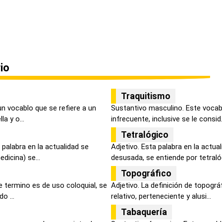
io
Traquitismo
n vocablo que se refiere a un
Sustantivo masculino. Este vocab
a y o...
infrecuente, inclusive se le consid.
Tetralógico
palabra en la actualidad se
Adjetivo. Esta palabra en la actua
icina) se...
desusada, se entiende por tetralóg
Topográfico
 termino es de uso coloquial, se
Adjetivo. La definición de topogr
o ...
relativo, perteneciente y alusi...
Tabaquería