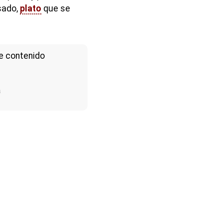
sado,
plato
que se
e contenido
a