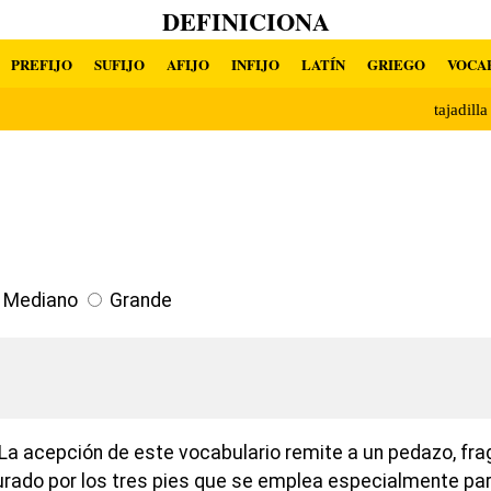
DEFINICIONA
PREFIJO
SUFIJO
AFIJO
INFIJO
LATÍN
GRIEGO
VOCA
tajadill
Mediano
Grande
La acepción de este vocabulario remite a un pedazo, fr
ado por los tres pies que se emplea especialmente para 