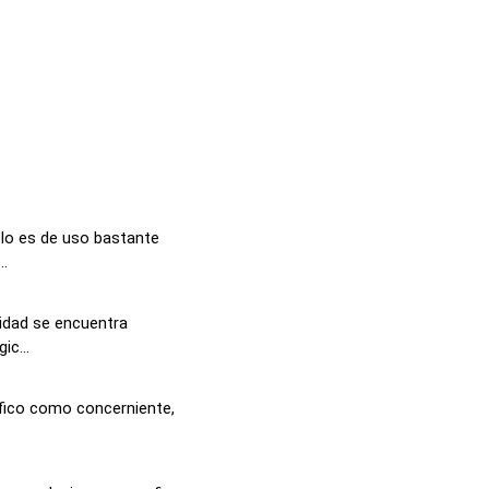
lo es de uso bastante
..
lidad se encuentra
ic...
áfico como concerniente,