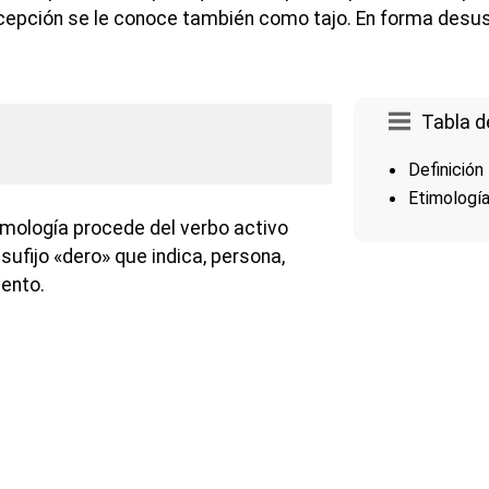
acepción se le conoce también como tajo. En forma desu
Tabla d
Definición
Etimologí
imología procede del verbo activo
l sufijo «dero» que indica, persona,
mento.