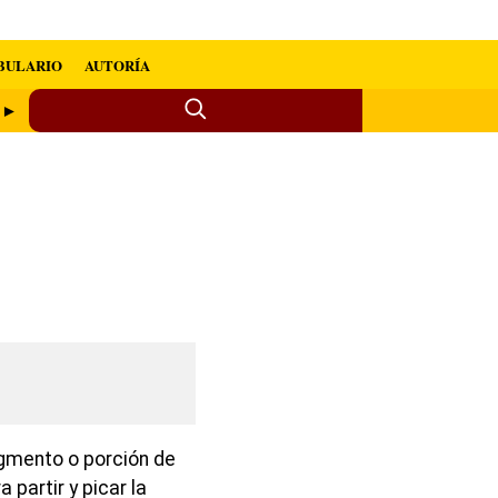
BULARIO
AUTORÍA
a ►
agmento o porción de
partir y picar la