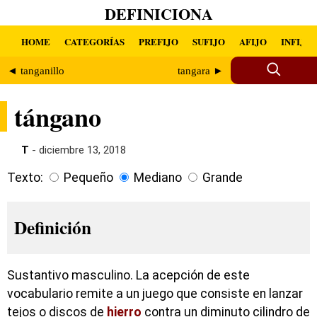
DEFINICIONA
HOME
CATEGORÍAS
PREFIJO
SUFIJO
AFIJO
INFIJO
◄ tanganillo
tangara ►
tángano
T
- diciembre 13, 2018
Texto:
Pequeño
Mediano
Grande
Definición
Sustantivo masculino. La acepción de este
vocabulario remite a un juego que consiste en lanzar
tejos o discos de
hierro
contra un diminuto cilindro de