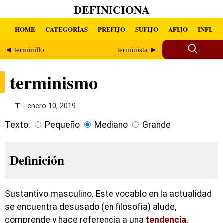
DEFINICIONA
HOME
CATEGORÍAS
PREFIJO
SUFIJO
AFIJO
INFIJO
◄ terminillo
terminista ►
terminismo
T
- enero 10, 2019
Texto:
Pequeño
Mediano
Grande
Definición
Sustantivo masculino. Este vocablo en la actualidad
se encuentra desusado (en filosofía) alude,
comprende y hace referencia a una
tendencia
,