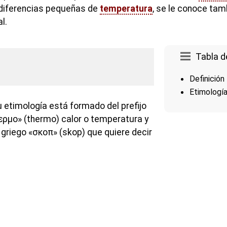
 diferencias pequeñas de
temperatura
, se le conoce ta
l.
Tabla d
Definición
Etimologí
u etimología está formado del prefijo
θερμο» (thermo) calor o temperatura y
l griego «σκοπ» (skop) que quiere decir