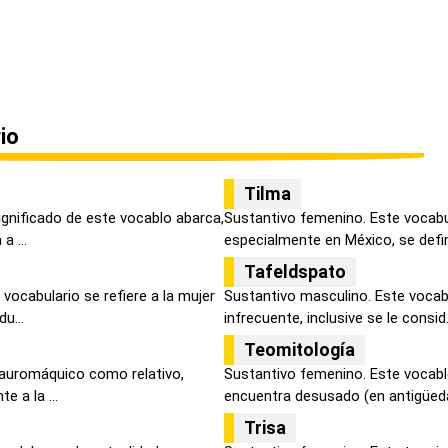
io
Tilma
ignificado de este vocablo abarca,
Sustantivo femenino. Este vocabu
a ...
especialmente en México, se defin
Tafeldspato
vocabulario se refiere a la mujer
Sustantivo masculino. Este vocab
u...
infrecuente, inclusive se le consid.
Teomitología
 tauromáquico como relativo,
Sustantivo femenino. Este vocablo
e a la ...
encuentra desusado (en antigüeda
Trisa