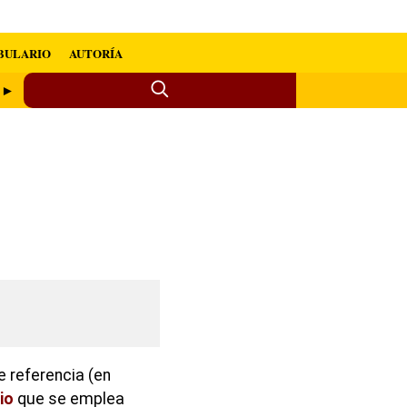
BULARIO
AUTORÍA
o ►
e referencia (en
io
que se emplea