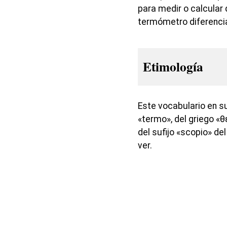
para medir o calcular
termómetro diferencia
Etimología
Este vocabulario en s
«termo», del griego «
del sufijo «scopio» de
ver.