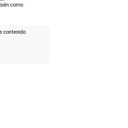
mbién como
e contenido
a