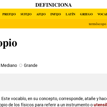
DEFINICIONA
PREFIJO
SUFIJO
AFIJO
INFIJO
LATÍN
GRIEGO
VOCA
termóscop
opio
Mediano
Grande
 Este vocablo, en su concepto, corresponde, atañe y hac
opio de los físicos para referir a un instrumento o
utensil