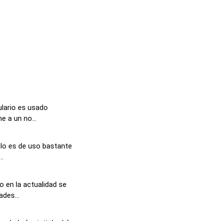
lario es usado
e a un no...
lo es de uso bastante
..
 en la actualidad se
des...