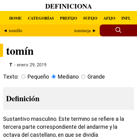
DEFINICIONA
HOME
CATEGORÍAS
PREFIJO
SUFIJO
AFIJO
INFIJO
◄ tomillo
tomineja ►
tomín
T
- enero 29, 2019
Texto:
Pequeño
Mediano
Grande
Definición
Sustantivo masculino. Este termino se refiere a la
tercera parte correspondiente del andarme y la
octava del castellano, en que se dividía