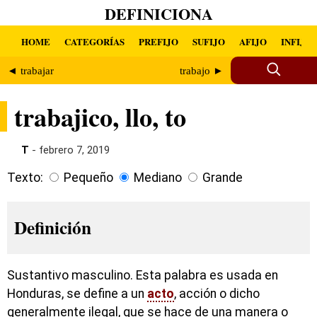
DEFINICIONA
HOME
CATEGORÍAS
PREFIJO
SUFIJO
AFIJO
INFIJO
◄ trabajar
trabajo ►
trabajico, llo, to
T
- febrero 7, 2019
Texto:
Pequeño
Mediano
Grande
Definición
Sustantivo masculino. Esta palabra es usada en
Honduras, se define a un
acto
, acción o dicho
generalmente ilegal, que se hace de una manera o