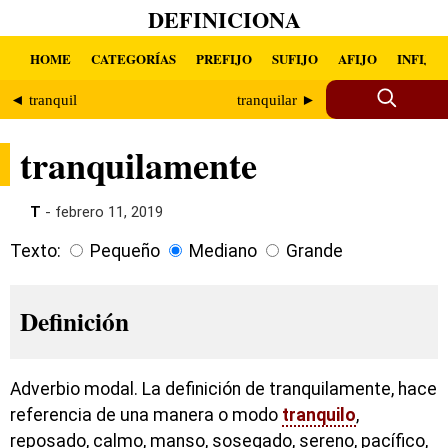
DEFINICIONA
HOME
CATEGORÍAS
PREFIJO
SUFIJO
AFIJO
INFIJO
◄ tranquil
tranquilar ►
tranquilamente
T
- febrero 11, 2019
Texto:
Pequeño
Mediano
Grande
Definición
Adverbio modal. La definición de tranquilamente, hace
referencia de una manera o modo
tranquilo
,
reposado, calmo, manso, sosegado, sereno, pacífico,