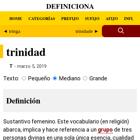
DEFINICIONA
HOME
CATEGORÍAS
PREFIJO
SUFIJO
AFIJO
INFIJO
◄ tringa
trinidade ►
trinidad
T
- marzo 5, 2019
Texto:
Pequeño
Mediano
Grande
Definición
Sustantivo femenino. Este vocabulario (en religión)
abarca, implica y hace referencia a un
grupo
de tres
personas divinas en una sola única esencia, cualidad