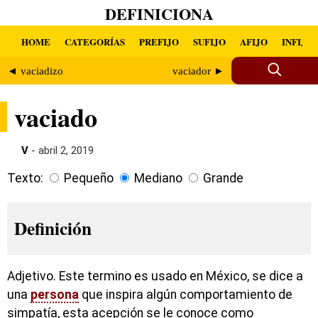
DEFINICIONA
HOME
CATEGORÍAS
PREFIJO
SUFIJO
AFIJO
INFIJO
◄ vaciadizo
vaciador ►
vaciado
V
- abril 2, 2019
Texto:
Pequeño
Mediano
Grande
Definición
Adjetivo. Este termino es usado en México, se dice a
una
persona
que inspira algún comportamiento de
simpatía, esta acepción se le conoce como