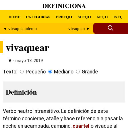
DEFINICIONA
HOME
CATEGORÍAS
PREFIJO
SUFIJO
AFIJO
INFIJO
◄ vivaqueamiento
vivaqueo ►
vivaquear
V
- mayo 18, 2019
Texto:
Pequeño
Mediano
Grande
Definición
Verbo neutro intransitivo. La definición de este
término concierne, atañe y hace referencia a pasar la
noche en acampada, camping,
cuartel
o vivaque al