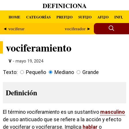
DEFINICIONA
HOME
CATEGORÍAS
PREFIJO
SUFIJO
AFIJO
INFIJO
◄ vociferar
vociferador ►
vociferamiento
V
- mayo 19, 2024
Texto:
Pequeño
Mediano
Grande
Definición
El término
vociferamiento
es un sustantivo
masculino
de uso anticuado que se refiere a la acción y efecto
de vociferar o vociferarse. Implica
hablar
o