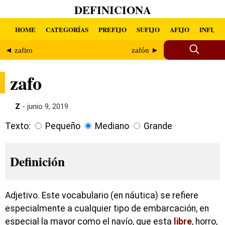
DEFINICIONA
HOME
CATEGORÍAS
PREFIJO
SUFIJO
AFIJO
INFIJO
◄ zafiro
zafón ►
zafo
Z
- junio 9, 2019
Texto:
Pequeño
Mediano
Grande
Definición
Adjetivo. Este vocabulario (en náutica) se refiere
especialmente a cualquier tipo de embarcación, en
especial la mayor como el navío, que esta
libre
, horro,