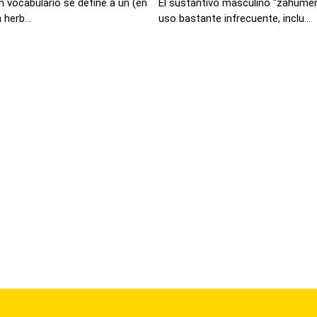
 vocabulario se define a un (en
El sustantivo masculino "zahumer
herb...
uso bastante infrecuente, inclu...