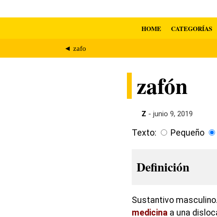
HOME
CATEGORÍAS
◄ zafo
zafón
Z
- junio 9, 2019
Texto:
Pequeño
Definición
Sustantivo masculino.
medicina
a una disloca