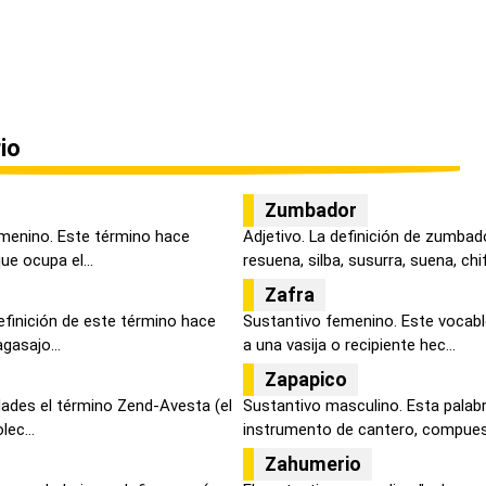
io
Zumbador
menino. Este término hace
Adjetivo. La definición de zumbad
ue ocupa el...
resuena, silba, susurra, suena, chif.
Zafra
efinición de este término hace
Sustantivo femenino. Este vocablo
gasajo...
a una vasija o recipiente hec...
Zapapico
dades el término Zend-Avesta (el
Sustantivo masculino. Esta palabr
lec...
instrumento de cantero, compuest
Zahumerio