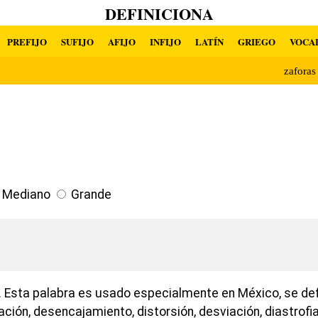
DEFINICIONA
PREFIJO
SUFIJO
AFIJO
INFIJO
LATÍN
GRIEGO
VOCA
zafora
Mediano
Grande
 Esta palabra es usado especialmente en México, se defi
ción, desencajamiento, distorsión, desviación, diastrofia