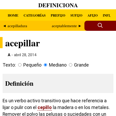
DEFINICIONA
HOME
CATEGORÍAS
PREFIJO
SUFIJO
AFIJO
INFIJO
◄ acepilladura
aceptablemente ►
acepillar
A
- abril 28, 2014
Texto:
Pequeño
Mediano
Grande
Definición
Es un verbo activo transitivo que hace referencia a
lijar o pulir con el
cepillo
la madera o en los metales.
Remover el polvo las pelusas o suciedades con un