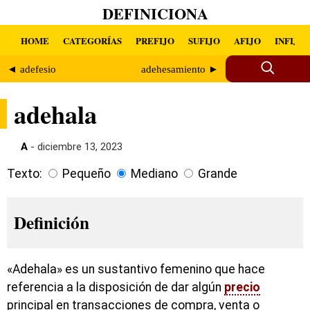
DEFINICIONA
HOME
CATEGORÍAS
PREFIJO
SUFIJO
AFIJO
INFIJO
◄ adefesio
adehesamiento ►
adehala
A
- diciembre 13, 2023
Texto:
Pequeño
Mediano
Grande
Definición
«Adehala» es un sustantivo femenino que hace
referencia a la disposición de dar algún
precio
principal en transacciones de compra, venta o