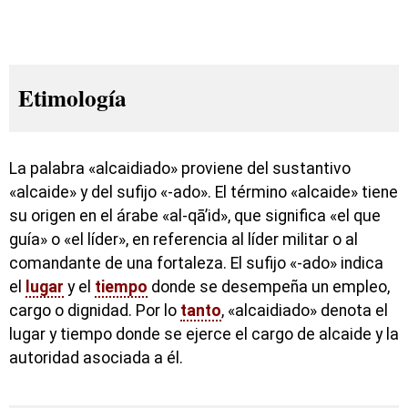
Etimología
La palabra «alcaidiado» proviene del sustantivo
«alcaide» y del sufijo «-ado». El término «alcaide» tiene
su origen en el árabe «al-qā’id», que significa «el que
guía» o «el líder», en referencia al líder militar o al
comandante de una fortaleza. El sufijo «-ado» indica
el
lugar
y el
tiempo
donde se desempeña un empleo,
cargo o dignidad. Por lo
tanto
, «alcaidiado» denota el
lugar y tiempo donde se ejerce el cargo de alcaide y la
autoridad asociada a él.