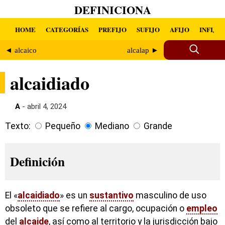
DEFINICIONA
HOME
CATEGORÍAS
PREFIJO
SUFIJO
AFIJO
INFIJO
◄ alcaico
alcalap ►
alcaidiado
A
- abril 4, 2024
Texto:
Pequeño
Mediano
Grande
Definición
El «
alcaidiado
» es un
sustantivo
masculino de uso
obsoleto que se refiere al cargo, ocupación o
empleo
del
alcaide
, así como al territorio y la jurisdicción bajo