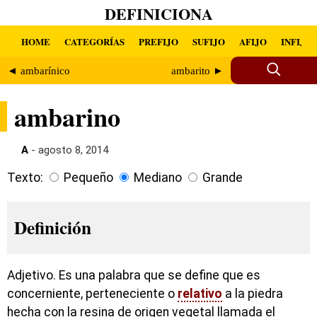
DEFINICIONA
HOME
CATEGORÍAS
PREFIJO
SUFIJO
AFIJO
INFIJO
◄ ambarínico
ambarito ►
ambarino
A
- agosto 8, 2014
Texto:
Pequeño
Mediano
Grande
Definición
Adjetivo. Es una palabra que se define que es
concerniente, perteneciente o
relativo
a la piedra
hecha con la resina de origen vegetal llamada el