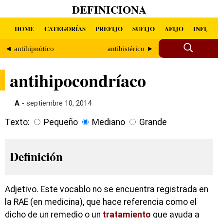
DEFINICIONA
HOME
CATEGORÍAS
PREFIJO
SUFIJO
AFIJO
INFIJO
◄ antihipnótico
antihistérico ►
antihipocondríaco
A
- septiembre 10, 2014
Texto:
Pequeño
Mediano
Grande
Definición
Adjetivo. Este vocablo no se encuentra registrada en
la RAE (en medicina), que hace referencia como el
dicho de un remedio o un
tratamiento
que ayuda a