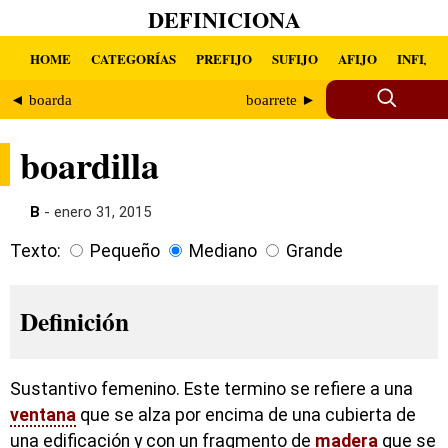
DEFINICIONA
HOME
CATEGORÍAS
PREFIJO
SUFIJO
AFIJO
INFIJO
◄ boarda
boarrete ►
boardilla
B
- enero 31, 2015
Texto:
Pequeño
Mediano
Grande
Definición
Sustantivo femenino. Este termino se refiere a una
ventana
que se alza por encima de una cubierta de
una edificación y con un fragmento de
madera
que se