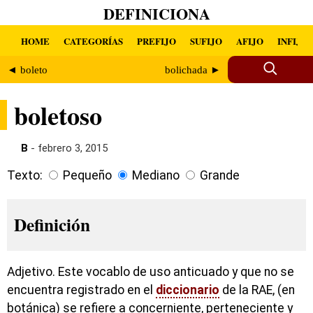
DEFINICIONA
HOME
CATEGORÍAS
PREFIJO
SUFIJO
AFIJO
INFIJO
◄ boleto
bolichada ►
boletoso
B
- febrero 3, 2015
Texto:
Pequeño
Mediano
Grande
Definición
Adjetivo. Este vocablo de uso anticuado y que no se
encuentra registrado en el
diccionario
de la RAE, (en
botánica) se refiere a concerniente, perteneciente y