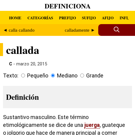
DEFINICIONA
HOME
CATEGORÍAS
PREFIJO
SUFIJO
AFIJO
INFIJO
◄ calla callando
calladamente ►
callada
C
- marzo 20, 2015
Texto:
Pequeño
Mediano
Grande
Definición
Sustantivo masculino. Este término
etimológicamente se dice de una
juerga
, guateque
o jolgorio que hace de manera principal a comer