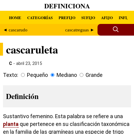
DEFINICIONA
HOME
CATEGORÍAS
PREFIJO
SUFIJO
AFIJO
INFIJO
◄ cascarudo
cascatreguas ►
cascaruleta
C
- abril 23, 2015
Texto:
Pequeño
Mediano
Grande
Definición
Sustantivo femenino. Esta palabra se refiere a una
planta
que pertenece en su clasificación taxonómica
en la familia de las gramíneas una especie de trigo