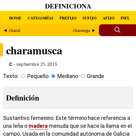
DEFINICIONA
HOME
CATEGORÍAS
PREFIJO
SUFIJO
AFIJO
INFIJO
◄ charal
charanga ►
charamusca
C
- septiembre 21, 2015
Texto:
Pequeño
Mediano
Grande
Definición
Sustantivo femenino. Este término hace referencia a
una leña o
madera
menuda que se hace la llama en el
campo. Usada en la comunidad autónoma de Galicia