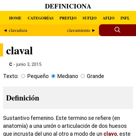
DEFINICIONA
HOME
CATEGORÍAS
PREFIJO
SUFIJO
AFIJO
INFIJO
◄ clavadura
clavamiento ►
claval
C
- junio 3, 2015
Texto:
Pequeño
Mediano
Grande
Definición
Sustantivo femenino. Este termino se refiere (en
anatomía) a una unión o articulación de dos huesos
que incrusta del uno al otro a modo de un
clavo
, este