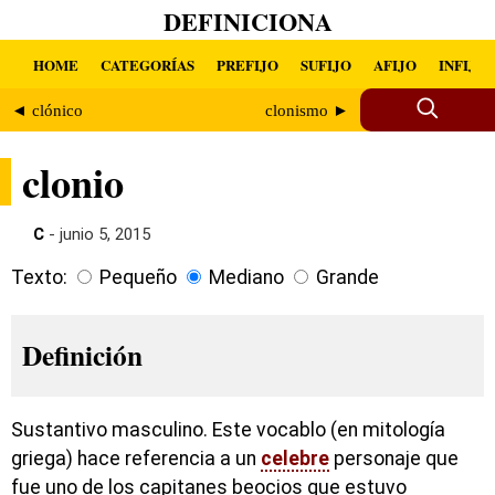
DEFINICIONA
HOME
CATEGORÍAS
PREFIJO
SUFIJO
AFIJO
INFIJO
◄ clónico
clonismo ►
clonio
C
- junio 5, 2015
Texto:
Pequeño
Mediano
Grande
Definición
Sustantivo masculino. Este vocablo (en mitología
griega) hace referencia a un
celebre
personaje que
fue uno de los capitanes beocios que estuvo