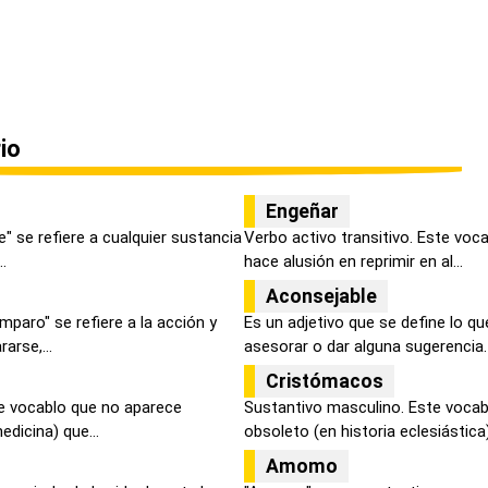
io
Engeñar
e" se refiere a cualquier sustancia
Verbo activo transitivo. Este voc
.
hace alusión en reprimir en al...
Aconsejable
mparo" se refiere a la acción y
Es un adjetivo que se define lo q
arse,...
asesorar o dar alguna sugerencia. 
Cristómacos
e vocablo que no aparece
Sustantivo masculino. Este vocabl
edicina) que...
obsoleto (en historia eclesiástica) 
Amomo