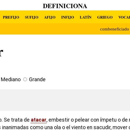
DEFINICIONA
PREFIJO
SUFIJO
AFIJO
INFIJO
LATÍN
GRIEGO
VOCA
combeneficiad
r
Mediano
Grande
o. Se trata de
atacar
, embestir o pelear con ímpetu o de
inanimadas como una ola o el viento en sacudir, mover o 