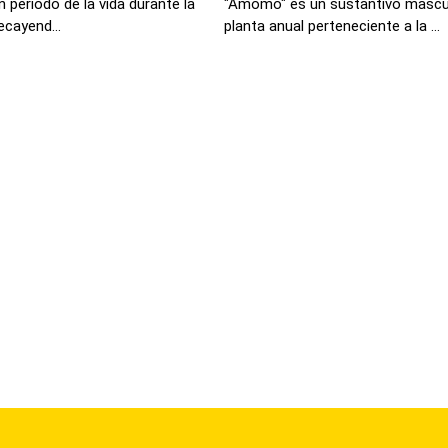
 periodo de la vida durante la
"Amomo" es un sustantivo masculi
ecayend...
planta anual perteneciente a la ...