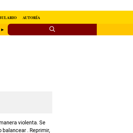
BULARIO
AUTORÍA
o ►
 manera violenta. Se
balancear . Reprimir,