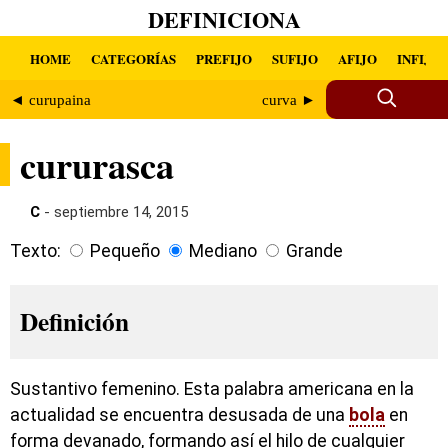
DEFINICIONA
HOME
CATEGORÍAS
PREFIJO
SUFIJO
AFIJO
INFIJO
◄ curupaina
curva ►
cururasca
C
- septiembre 14, 2015
Texto:
Pequeño
Mediano
Grande
Definición
Sustantivo femenino. Esta palabra americana en la
actualidad se encuentra desusada de una
bola
en
forma devanado, formando así el hilo de cualquier