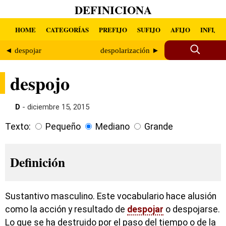
DEFINICIONA
HOME
CATEGORÍAS
PREFIJO
SUFIJO
AFIJO
INFIJO
◄ despojar
despolarización ►
despojo
D
- diciembre 15, 2015
Texto:
Pequeño
Mediano
Grande
Definición
Sustantivo masculino. Este vocabulario hace alusión
como la acción y resultado de
despojar
o despojarse.
Lo que se ha destruido por el paso del tiempo o de la