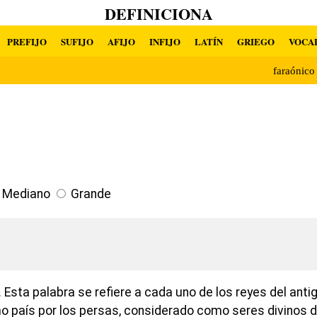
DEFINICIONA
PREFIJO
SUFIJO
AFIJO
INFIJO
LATÍN
GRIEGO
VOCA
faraónic
Mediano
Grande
Esta palabra se refiere a cada uno de los reyes del anti
 país por los persas, considerado como seres divinos d