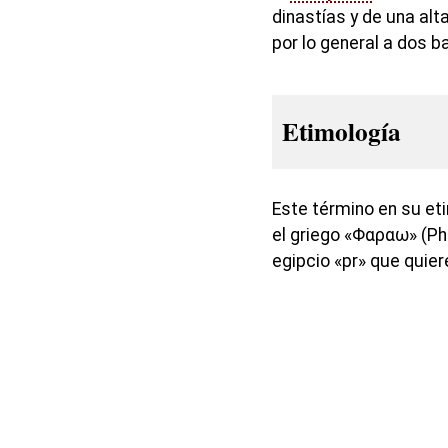
dinastías y de una alt
por lo general a dos b
Etimología
Este término en su eti
el griego «Φαραω» (Pha
egipcio «pr» que quier