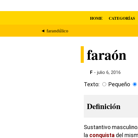
HOME
CATEGORÍAS
◄ farandúlico
faraón
F
- julio 6, 2016
Texto:
Pequeño
Definición
Sustantivo masculino. 
la
conquista
del mismo