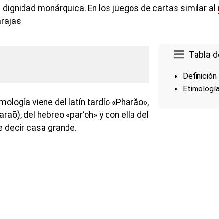
a dignidad monárquica. En los juegos de cartas similar al
arajas.
Tabla d
Definición
Etimologí
mología viene del latín tardío «Pharăo»,
raō), del hebreo «par‘oh» y con ella del
e decir casa grande.