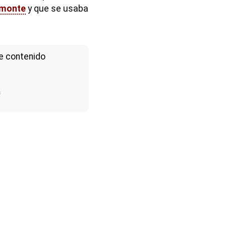
monte
y que se usaba
e contenido
a