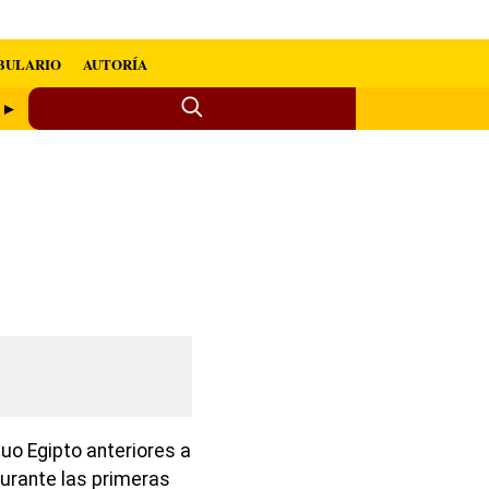
BULARIO
AUTORÍA
o ►
guo Egipto anteriores a
urante las primeras